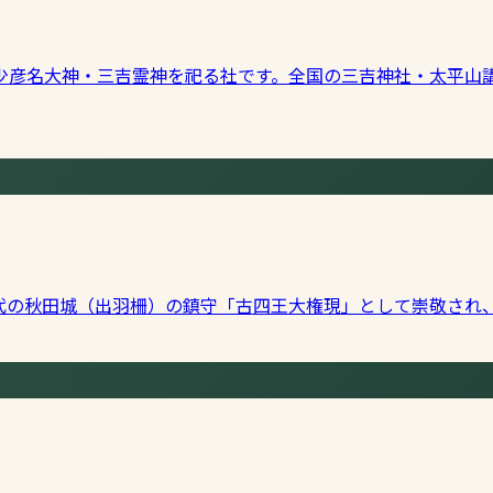
少彦名大神・三吉霊神を祀る社です。全国の三吉神社・太平山
代の秋田城（出羽柵）の鎮守「古四王大権現」として崇敬され