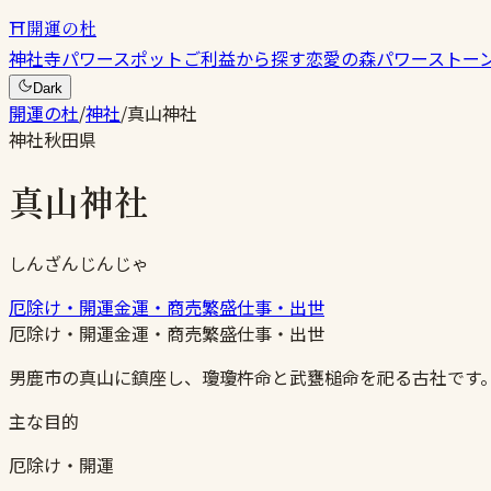
⛩
開運の杜
神社
寺
パワースポット
ご利益から探す
恋愛の森
パワーストー
Dark
開運の杜
/
神社
/
真山神社
神社
秋田県
真山神社
しんざんじんじゃ
厄除け・開運
金運・商売繁盛
仕事・出世
厄除け・開運
金運・商売繁盛
仕事・出世
男鹿市の真山に鎮座し、瓊瓊杵命と武甕槌命を祀る古社です
主な目的
厄除け・開運