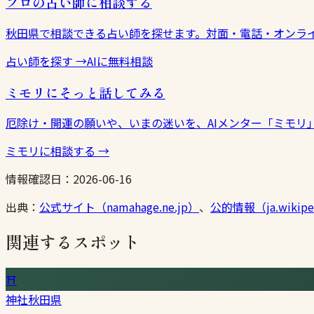
プロの占い師に相談する
秋田県で相談できる占い師を探せます。対面・電話・オンラ
占い師を探す
→
AIに無料相談
ミモリにそっと話してみる
厄除け・開運の願いや、いまの迷いを、AIメンター「ミモリ
ミモリに相談する
→
情報確認日：
2026-06-16
出典：
公式サイト（namahage.ne.jp）
、
公的情報（ja.wikiped
関連するスポット
⛩
神社
秋田県