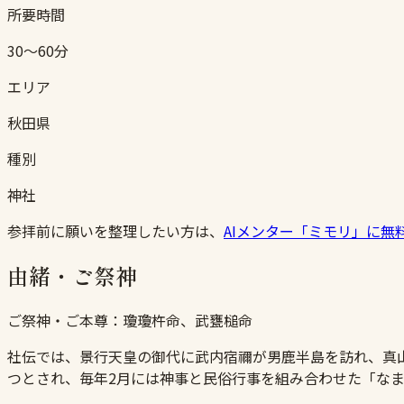
所要時間
30〜60分
エリア
秋田県
種別
神社
参拝前に願いを整理したい方は、
AIメンター「ミモリ」に無
由緒・ご祭神
ご祭神・ご本尊：
瓊瓊杵命、武甕槌命
社伝では、景行天皇の御代に武内宿禰が男鹿半島を訪れ、真
つとされ、毎年2月には神事と民俗行事を組み合わせた「な