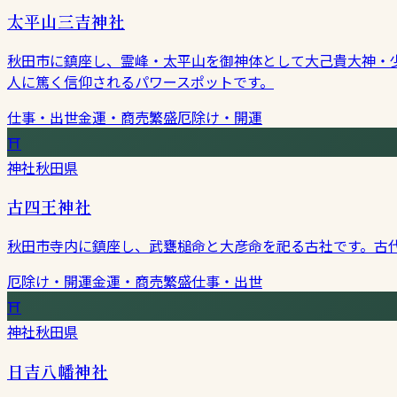
太平山三吉神社
秋田市に鎮座し、霊峰・太平山を御神体として大己貴大神・
人に篤く信仰されるパワースポットです。
仕事・出世
金運・商売繁盛
厄除け・開運
⛩
神社
秋田県
古四王神社
秋田市寺内に鎮座し、武甕槌命と大彦命を祀る古社です。古
厄除け・開運
金運・商売繁盛
仕事・出世
⛩
神社
秋田県
日吉八幡神社