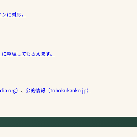
インに対応。
」に整理してもらえます。
ia.org）
、
公的情報（tohokukanko.jp）