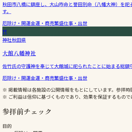
秋田市八橋に鎮座し、大山咋命と誉田別命（八幡大神）を祀
す。
厄除け・開運
金運・商売繁盛
仕事・出世
⛩
神社
秋田県
大館八幡神社
佐竹氏の守護神を奉じて大館城に祀られたことに始まる総鎮
厄除け・開運
金運・商売繁盛
仕事・出世
※ 掲載情報は各施設の公開情報をもとにしています。参拝
※ ご利益は信仰に基づくものであり、効果を保証するもので
参拝前チェック
目的