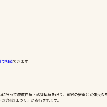
料で相談
できます。
山に登って瓊瓊杵命・武甕槌命を祀り、国家の安寧と武運長久
まはげ柴灯まつり」が斎行されます。