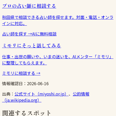
プロの占い師に相談する
秋田県で相談できる占い師を探せます。対面・電話・オンラ
インに対応。
占い師を探す
→
AIに無料相談
ミモリにそっと話してみる
仕事・出世の願いや、いまの迷いを、AIメンター「ミモリ」
に整理してもらえます。
ミモリに相談する
→
情報確認日：
2026-06-16
出典：
公式サイト（miyoshi.or.jp）
、
公的情報
（ja.wikipedia.org）
関連するスポット