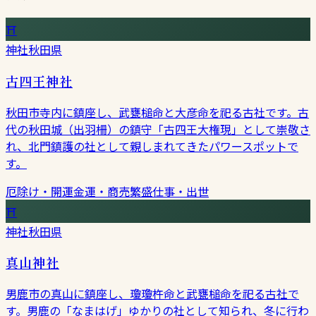
⛩
神社
秋田県
古四王神社
秋田市寺内に鎮座し、武甕槌命と大彦命を祀る古社です。古
代の秋田城（出羽柵）の鎮守「古四王大権現」として崇敬さ
れ、北門鎮護の社として親しまれてきたパワースポットで
す。
厄除け・開運
金運・商売繁盛
仕事・出世
⛩
神社
秋田県
真山神社
男鹿市の真山に鎮座し、瓊瓊杵命と武甕槌命を祀る古社で
す。男鹿の「なまはげ」ゆかりの社として知られ、冬に行わ