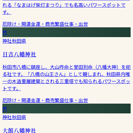
れる「なまはげ柴灯まつり」でも名高いパワースポットで
す。
厄除け・開運
金運・商売繁盛
仕事・出世
⛩
神社
秋田県
日吉八幡神社
秋田市八橋に鎮座し、大山咋命と誉田別命（八幡大神）を祀
る社です。「八橋の山王さん」として親しまれ、秋田県内唯
一の木造重層建築とされる三重塔でも知られるパワースポッ
トです。
厄除け・開運
金運・商売繁盛
仕事・出世
⛩
神社
秋田県
大館八幡神社