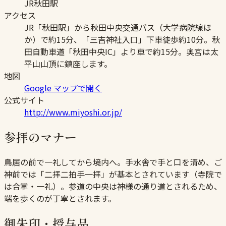
JR秋田駅
アクセス
JR「秋田駅」から秋田中央交通バス（大学病院線ほ
か）で約15分、「三吉神社入口」下車徒歩約10分。秋
田自動車道「秋田中央IC」より車で約15分。奥宮は太
平山山頂に鎮座します。
地図
Google マップで開く
公式サイト
http://www.miyoshi.or.jp/
参拝のマナー
鳥居の前で一礼してから境内へ。手水舎で手と口を清め、ご
神前では「二拝二拍手一拝」が基本とされています（寺院で
は合掌・一礼）。参道の中央は神様の通り道とされるため、
端を歩くのが丁寧とされます。
御朱印・授与品