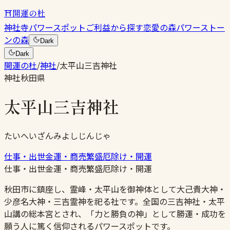
⛩
開運の杜
神社
寺
パワースポット
ご利益から探す
恋愛の森
パワーストー
ンの森
Dark
Dark
開運の杜
/
神社
/
太平山三吉神社
神社
秋田県
太平山三吉神社
たいへいざんみよしじんじゃ
仕事・出世
金運・商売繁盛
厄除け・開運
仕事・出世
金運・商売繁盛
厄除け・開運
秋田市に鎮座し、霊峰・太平山を御神体として大己貴大神・
少彦名大神・三吉霊神を祀る社です。全国の三吉神社・太平
山講の総本宮とされ、「力と勝負の神」として勝運・成功を
願う人に篤く信仰されるパワースポットです。