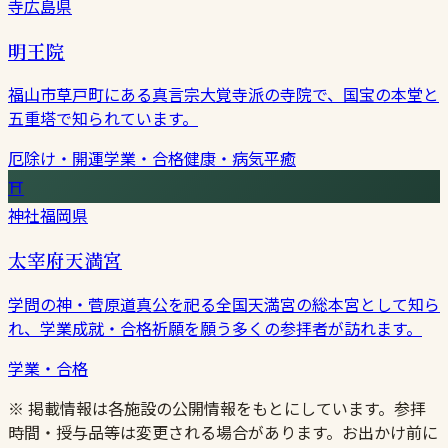
寺
広島県
明王院
福山市草戸町にある真言宗大覚寺派の寺院で、国宝の本堂と
五重塔で知られています。
厄除け・開運
学業・合格
健康・病気平癒
⛩
神社
福岡県
太宰府天満宮
学問の神・菅原道真公を祀る全国天満宮の総本宮として知ら
れ、学業成就・合格祈願を願う多くの参拝者が訪れます。
学業・合格
※ 掲載情報は各施設の公開情報をもとにしています。参拝
時間・授与品等は変更される場合があります。お出かけ前に