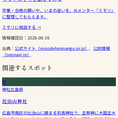
学業・合格の願いや、いまの迷いを、AIメンター「ミモリ」
に整理してもらえます。
ミモリに相談する
→
情報確認日：
2026-06-16
出典：
公式サイト（misodetenmangu.or.jp）
、
公的情報
（ononavi.jp）
関連するスポット
⛩
神社
広島県
比治山神社
広島市南区の比治山に鎮まる別表神社で、主祭神に大国主大