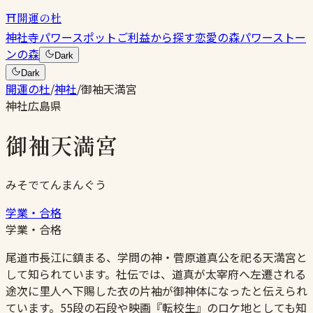
⛩
開運の杜
神社
寺
パワースポット
ご利益から探す
恋愛の森
パワーストー
ンの森
Dark
Dark
開運の杜
/
神社
/
御袖天満宮
神社
広島県
御袖天満宮
みそでてんまんぐう
学業・合格
学業・合格
尾道市長江に鎮まる、学問の神・菅原道真公を祀る天満宮と
して知られています。社伝では、道真が太宰府へ左遷される
途次に里人へ下賜した衣の片袖が御神体になったと伝えられ
ています。55段の石段や映画『転校生』のロケ地としても知