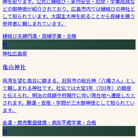
神を祀ります。公式に縁結び・家内安全・厄除・学業成就な
どの御神徳が紹介されており、広島市内では縁結びの神社と
して知られています。大国主大神を祀ることから良縁を願う
参拝者に親しまれています。
縁結び
夫婦円満・良縁
学業・合格
⛩
神社
広島県
亀山神社
呉湾を望む高台に鎮まる、旧呉市の総氏神「八幡さん」とし
て親しまれる神社です。社伝では大宝3年（703年）の鎮座
と伝えられ、明治の呉鎮守府開庁に伴い現在地へ遷座したと
されます。勝運・安産・学問が三大御神徳として知られてい
ます。
金運・商売繁盛
健康・病気平癒
学業・合格
⛩