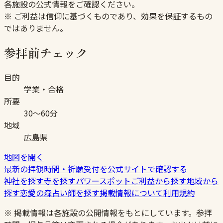
各施設の公式情報をご確認ください。
※ ご利益は信仰に基づくものであり、効果を保証するもの
ではありません。
参拝前チェック
目的
学業・合格
所要
30〜60分
地域
広島県
地図を開く
最新の拝観時間・祈願受付を公式サイトで確認する
神社を探す
寺を探す
パワースポット
ご利益から探す
地域から
探す
恋愛の森
占い師を探す
掲載情報について
利用規約
※ 掲載情報は各施設の公開情報をもとにしています。参拝