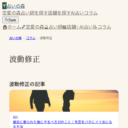
占いの森
恋愛の森
占い師を探す
店舗を探す
AI占い
コラム
Dark
🏠
ホーム
💕
恋愛の森
🔮
占い師
🏪
店舗
✨
AI占い
📝
コラム
占いの森
›
コラム
›
波動修正
波動修正
波動修正の記事
別れ
彼氏に振られた後にやるべき15のこと｜失恋をバネにイイ女にな
る方法