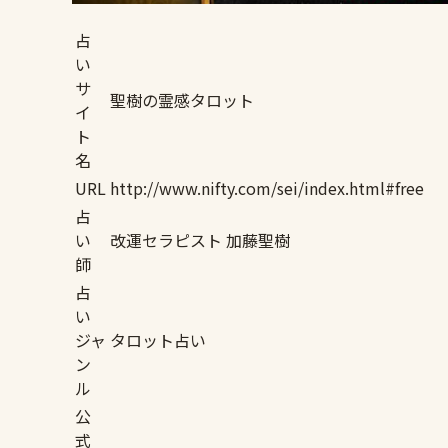
占
い
サ
聖樹の霊感タロット
イ
ト
名
URL
http://www.nifty.com/sei/index.html#free
占
い
改運セラピスト 加藤聖樹
師
占
い
ジャ
タロット占い
ン
ル
公
式