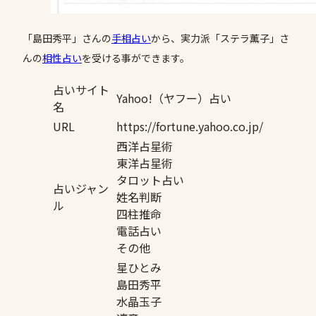
「島田秀平」さんの
手相占い
から、実力派「ステラ薫子」さ
んの
相性
占い
を受ける事ができます。
占いサイト
Yahoo!（ヤフー）占い
名
URL
https://fortune.yahoo.co.jp/
西洋占星術
東洋占星術
タロット占い
占いジャン
姓名判断
ル
四柱推命
電話占い
その他
星ひとみ
島田秀平
水晶玉子