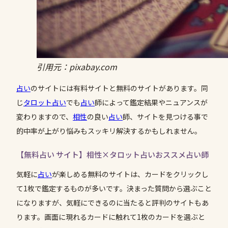
引用元：pixabay.com
占い
のサイトには有料サイトと無料のサイトがあります。同
じ
タロット占い
でも
占い
師によって鑑定結果やニュアンスが
変わりますので、
相性
の良い
占い
師、サイトを見つける事で
的中率が上がり悩みもスッキリ解決するかもしれません。
【無料占い サイト】相性×タロット占いおススメ占い師
気軽に
占い
が楽しめる無料のサイトは、カードをクリックし
て1枚で鑑定するものが多いです。決まった質問から選ぶこと
になりますが、気軽にできるのに当たると評判のサイトもあ
ります。画面に現れるカードに触れて1枚のカードを選ぶと