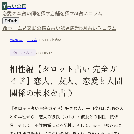
占いの森
恋愛の森
占い師を探す
店舗を探す
AI占い
コラム
Dark
🏠
ホーム
💕
恋愛の森
🔮
占い師
🏪
店舗
✨
AI占い
📝
コラム
占いの森
›
コラム
›
タロット占い
タロット占い
2020.05.12
相性編【タロット占い 完全ガ
イド】恋人、友人、恋愛と人間
関係の未来を占う
【タロット占い 完全ガイド】好きな人、一目惚れしたあの人
との相性から、恋人の彼氏（カレ）・彼女との相性、関係
性。そして、不倫関係にある男性。そして、夫・旦那さんと
の相性まで悩みは尽きないのが性格・体（SEX・セックス）