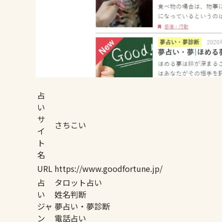
占
い
サ
さちこい
イ
ト
名
URL
https://www.goodfortune.jp/
占
タロット占い
い
姓名判断
ジャ
夢占い・夢診断
ン
電話占い