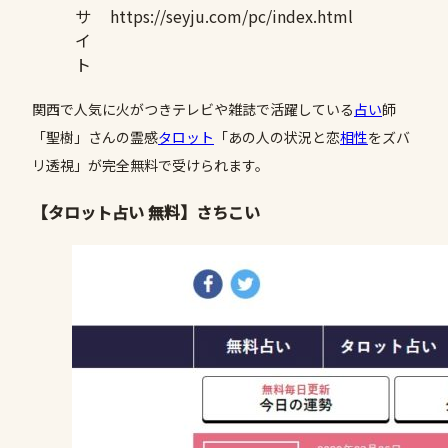
サ
https://seyju.com/pc/index.html
イ
ト
関西で人気に火がつきテレビや雑誌で活躍している
占い
師
「聖樹」さんの霊感
タロット
「あの人の状況と恋
相性
をズバ
リ透視」が完全無料で受けられます。
【タロット占い 無料】さちこい