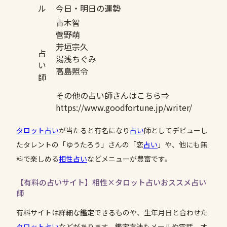
ル
今日・明日の運勢
青木智
菅野萌
芳垣宗久
占
湯浅ちぐみ
い
高島照令
師
その他の占い師さんはこちら⇒
https://www.goodfortune.jp/writer/
タロット占い
が当たると有名になり
占い
師としてデビューし
たタレントの「ゆうたろう」さんの「恋
占い
」や、他にも無
料で楽しめる
相性
占い
などメニューが豊富です。
【有料の占いサイト】相性×タロット占いおススメ占い
師
有料サイトは詳細な鑑定できるものや、生年月日と合わせた
タロット占い
などがあります。鑑定方法もメールや電話、オ