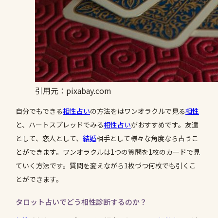
引用元：pixabay.com
自分でもできる
相性
占い
の方法をはワンオラクルで見る
相性
と、ハートスプレッドでみる
相性
占い
がおすすめです。友達
として、恋人として、
結婚
相手として様々な角度なら占うこ
とができます。ワンオラクルは1つの質問を1枚のカードで見
ていく方法です。質問を変えながら1枚づつ何枚でも引くこ
とができます。
タロット占いでどう相性診断するのか？