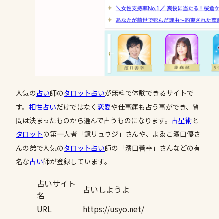
人気の
占い
師の
タロット占い
が無料で体験できるサイトで
す。
相性
占い
だけではなく
恋愛
や仕事運も占う事ができ、質
問は決まったものから選んで占うものになります。
占星術
と
タロット
の第一人者「鏡リュウジ」さんや、よゐこ濱口優さ
んの弟で人気の
タロット占い
師の「濱口善幸」さんなどの有
名な
占い
師が登録しています。
占いサイト
占いしようよ
名
URL
https://usyo.net/