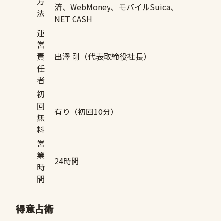
方
済、WebMoney、モバイルSuica、
法
NET CASH
運
営
責
出澤 剛（代表取締役社長）
任
者
初
回
有り（初回10分）
無
料
営
業
24時間
時
間
得意占術