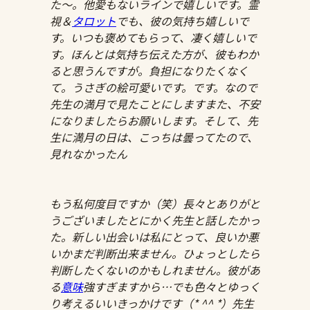
た〜。他愛もないラインで嬉しいです。霊
視＆
タロット
でも、彼の気持ち嬉しいで
す。いつも褒めてもらって、凄く嬉しいで
す。ほんとは気持ち伝えた方が、彼もわか
ると思うんですが。負担になりたくなく
て。うさぎの絵可愛いです。です。なので
先生の満月で見たことにしますまた、不安
になりましたらお願いします。そして、先
生に満月の日は、こっちは曇ってたので、
見れなかったん
もう私何度目ですか（笑）長々とありがと
うございましたとにかく先生と話したかっ
た。新しい出会いは私にとって、良いか悪
いかまだ判断出来ません。ひょっとしたら
判断したくないのかもしれません。彼があ
る
意味
強すぎますから…でも色々とゆっく
り考えるいいきっかけです（* ^^ *）先生