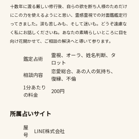
十数年に渡る厳しい修行後、自らの欲を断ち人様のためだけ
にこの力を使えるようにと思い、霊感霊視での対面鑑艦定行
ってきました。涙も苦しみも、そして迷いも。どうぞ遠慮な
く私にお話しくださいね。あなたの素晴らしいところに目を
向け花開かせて、ご相談の解決へと導いて参ります。
霊視、オーラ、姓名判断、タ
鑑定占術
ロット
恋愛総合、あの人の気持ち、
相談内容
復縁、不倫
1分あたり
200円
の料金
所属占いサイト
屋
LINE株式会社
号