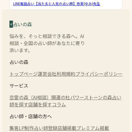
LINE電話占い【当たると人気の占い師】悠実(ゆみ)先生
占いの森
悩みを、そっと相談できる森へ。AI
相談・全国の占い師があなたに寄り
添います。
占いの森
トップページ
運営会社
利用規約
プライバシーポリシー
サービス
恋愛の森（AI相談）
開運の杜
パワーストーンの森
占い
師を探す
店舗を探す
コラム
占い師・店舗の方へ
集客LP制作
占い師登録
店舗掲載
プレミアム掲載