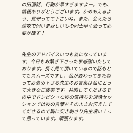
の田酒話。行動が早すぎますよー。でも、
情報ありがとうございます。かめあえるよ
う、見守ってて下さいね。また、会えたら
速攻で伺いま寂しいもの同士早く会って必
要か確す！
先生のアドバイスいつも為になっていま
す。今日もお繋ぎ下さった事感謝いたして
おります。長く見て頂いているので話もと
てもスムーズですし、私が変わってきたね
ってお褒め下さる先生のお言葉は私にとっ
て大きなご褒美です。共感してくださるそ
の中でドンピシャな彼の気持ちを通話セッ
ションでは彼の言葉をそのままお伝えして
くださるので胸に突き刺さり先生凄い！っ
て思っています。頑張ります。