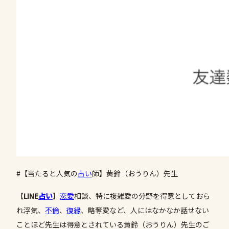
#【当たると人気の
占い
師】黄鈴（おうりん）先生
【
LINE
占い
】
恋愛
相談、特に複雑愛の分野を得意としておら
れ浮気、
不倫
、
復縁
、略奪愛など、人にはなかなか話せない
ことほど先生は得意とされている黄鈴（おうりん）先生のご