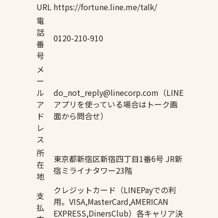
URL
https://fortune.line.me/talk/
電
話
0120-210-910
番
号
メ
ー
ル
do_not_reply@linecorp.com（LINE
ア
アプリを使っている場合はトーク画
ド
面から問合せ）
レ
ス
所
東京都新宿区新宿四丁目1番6号 JR新
在
宿ミライナタワー23階
地
クレジットカード（LINEPayでの利
支
用。VISA,MasterCard,AMERICAN
払
EXPRESS,DinersClub）各キャリア決