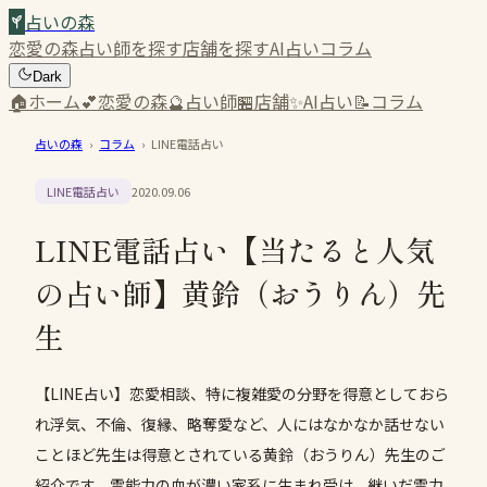
占いの森
恋愛の森
占い師を探す
店舗を探す
AI占い
コラム
Dark
🏠
ホーム
💕
恋愛の森
🔮
占い師
🏪
店舗
✨
AI占い
📝
コラム
占いの森
›
コラム
›
LINE電話占い
LINE電話占い
2020.09.06
LINE電話占い【当たると人気
の占い師】黄鈴（おうりん）先
生
【LINE占い】恋愛相談、特に複雑愛の分野を得意としておら
れ浮気、不倫、復縁、略奪愛など、人にはなかなか話せない
ことほど先生は得意とされている黄鈴（おうりん）先生のご
紹介です。霊能力の血が濃い家系に生まれ受け、継いだ霊力