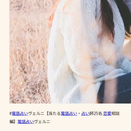
#
電話占い
ヴェルニ【当たる
電話占い
・
占い
師25名
恋愛
相談
編】
電話占い
ヴェルニ