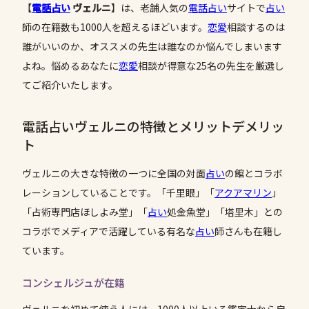
【
電話占い
ヴェルニ
】は、老舗人気の
電話占い
サイトで
占い
師の在籍数も1000人を超えるほどいます。
恋愛
相談するのは
誰がいいのか、オススメの先生は誰なのか悩んでしまいます
よね。悩めるあなたに
恋愛
相談が得意な25名の先生を厳選し
てご紹介いたします。
電話占いヴェルニの特徴とメリットデメリッ
ト
ヴェルニの大きな特徴の一つに全国の対面
占い
の館とコラボ
レーションしていることです。「千里眼」「
アクアマリン
」
「占術専門店ほしよみ堂」「
占い
処金魚堂」「塔里木」との
コラボでメディアで活躍している有名な
占い
師さんも在籍し
ています。
コンシェルジュが在籍