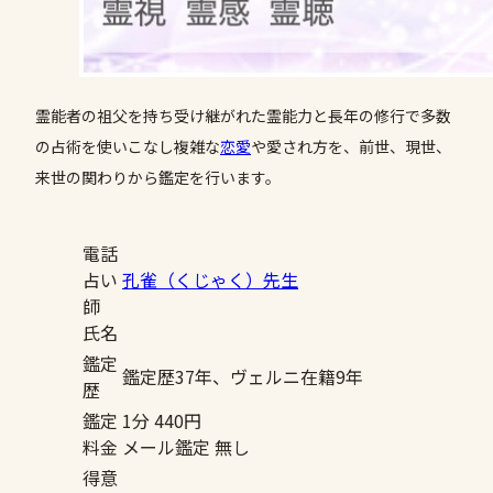
霊能者の祖父を持ち受け継がれた霊能力と長年の修行で多数
の占術を使いこなし複雑な
恋愛
や愛され方を、前世、現世、
来世の関わりから鑑定を行います。
電話
占い
孔雀（くじゃく）先生
師
氏名
鑑定
鑑定歴37年、ヴェルニ在籍9年
歴
鑑定
1分 440円
料金
メール鑑定 無し
得意