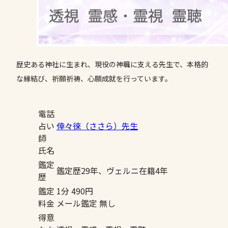
歴史ある神社に生まれ、現役の神職に支える先生で、本格的
な縁結び、祈願祈祷、心願成就を行っています。
電話
占い
倖々徠（ささら）先生
師
氏名
鑑定
鑑定歴29年、ヴェルニ在籍4年
歴
鑑定
1分 490円
料金
メール鑑定 無し
得意