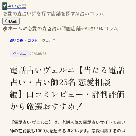
占いの森
恋愛の森
占い師を探す
店舗を探す
AI占い
コラム
Dark
🏠
ホーム
💕
恋愛の森
🔮
占い師
🏪
店舗
✨
AI占い
📝
コラム
占いの森
›
コラム
›
ヴェルニ
ヴェルニ
2020.08.25
電話占いヴェルニ【当たる電話
占い・占い師25名 恋愛相談
編】口コミレビュー・評判評価
から厳選おすすめ！
【電話占い ヴェルニ】は、老舗人気の電話占いサイトで占い
師の在籍数も1000人を超えるほどいます。恋愛相談するのは