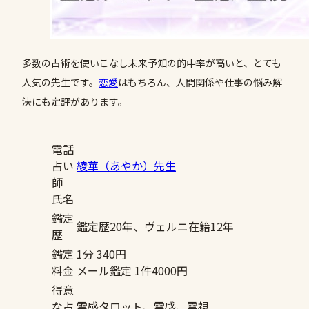
多数の占術を使いこなし未来予知の的中率が高いと、とても
人気の先生です。
恋愛
はもちろん、人間関係や仕事の悩み解
決にも定評があります。
電話
占い
綾華（あやか）先生
師
氏名
鑑定
鑑定歴20年、ヴェルニ在籍12年
歴
鑑定
1分 340円
料金
メール鑑定 1件4000円
得意
な占
霊感タロット、霊感、霊視