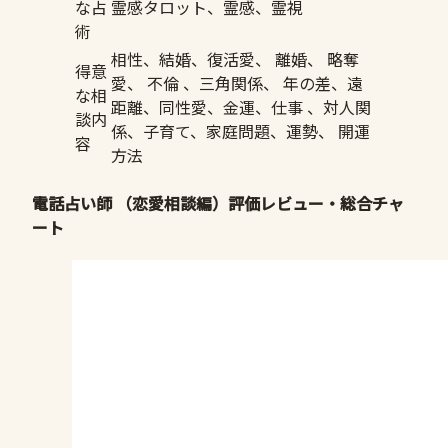
な占
霊感タロット、霊感、霊視
術
相性、結婚、復活愛、 離婚、 略奪
得意
愛、 不倫 、三角関係、 年の差、遠
な相
距離、同性愛、金運、仕事 、対人関
談内
係、子育て、家庭問題、運勢、 開運
容
方法
電話占い師 （恋愛相談編）評価レビュー・総合チャ
ート