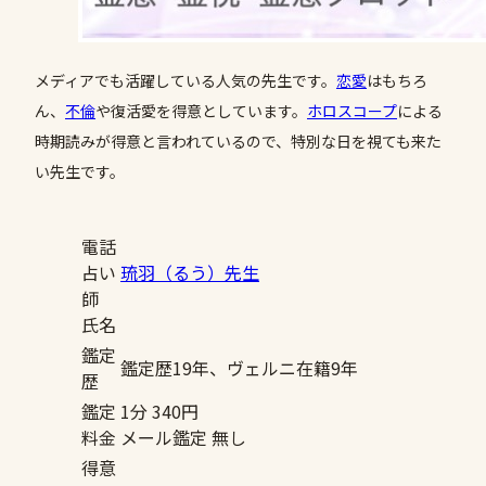
メディアでも活躍している人気の先生です。
恋愛
はもちろ
ん、
不倫
や復活愛を得意としています。
ホロスコープ
による
時期読みが得意と言われているので、特別な日を視ても来た
い先生です。
電話
占い
琉羽（るう）先生
師
氏名
鑑定
鑑定歴19年、ヴェルニ在籍9年
歴
鑑定
1分 340円
料金
メール鑑定 無し
得意