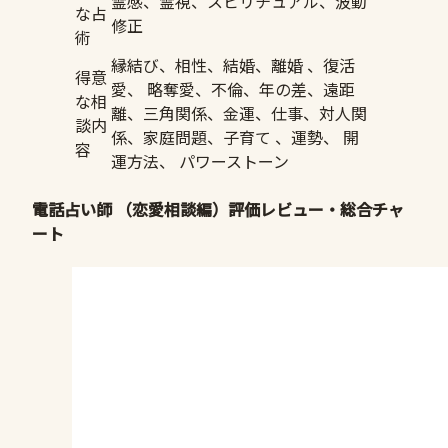
霊感、霊視、スピリチュアル、波動
な占
修正
術
縁結び、相性、結婚、離婚 、復活
得意
愛、 略奪愛、不倫、年の差、遠距
な相
離、三角関係、金運、仕事、対人関
談内
係、家庭問題、子育て 、運勢、 開
容
運方法、 パワーストーン
電話占い師 （恋愛相談編）評価レビュー・総合チャ
ート