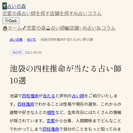
占いの森
恋愛の森
占い師を探す
店舗を探す
AI占い
コラム
Dark
🏠
ホーム
💕
恋愛の森
🔮
占い師
🏪
店舗
✨
AI占い
📝
コラム
占いの森
›
NOTE
›
池袋の四柱推命が当たる占い師10選
NOTE
2021-09-05
池袋の四柱推命が当たる占い師
10選
池袋で
四柱推命
が
当たる
と評判の
占い師
をご紹介いたしま
す。
四柱推命
でわかることは性格や現在の運気、これからの
運勢や好きな人との
相性
など、生年月日にはたくさんの情報
が隠されています。
恋愛
から仕事、人間関係までどんなこと
でわかってしまう
四柱推命
で自分のことをもっと知ってみま