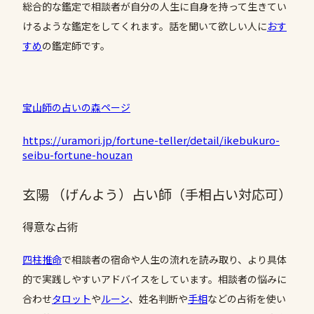
総合的な鑑定で相談者が自分の人生に自身を持って生きてい
けるような鑑定をしてくれます。話を聞いて欲しい人に
おす
すめ
の鑑定師です。
宝山師の占いの森ページ
https://uramori.jp/fortune-teller/detail/ikebukuro-
seibu-fortune-houzan
玄陽 （げんよう）占い師（手相占い対応可）
得意な占術
四柱推命
で相談者の宿命や人生の流れを読み取り、より具体
的で実践しやすいアドバイスをしています。相談者の悩みに
合わせ
タロット
や
ルーン
、姓名判断や
手相
などの占術を使い