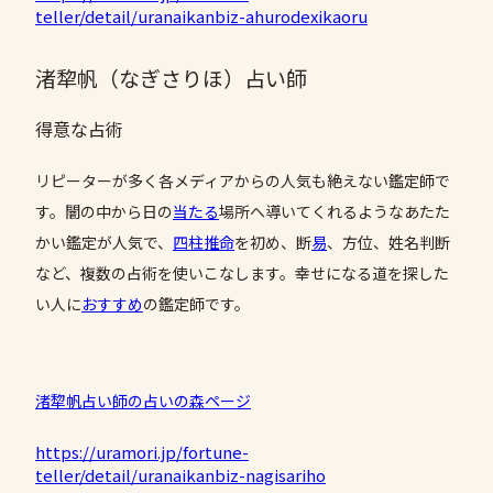
teller/detail/uranaikanbiz-ahurodexikaoru
渚犂帆（なぎさりほ）占い師
得意な占術
リピーターが多く各メディアからの人気も絶えない鑑定師で
す。闇の中から日の
当たる
場所へ導いてくれるようなあたた
かい鑑定が人気で、
四柱推命
を初め、断
易
、方位、姓名判断
など、複数の占術を使いこなします。幸せになる道を探した
い人に
おすすめ
の鑑定師です。
渚犂帆占い師の占いの森ページ
https://uramori.jp/fortune-
teller/detail/uranaikanbiz-nagisariho