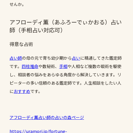
せんか。
アフローディ薫（あふろーでぃかおる）占い
師（手相占い対応可）
得意な占術
占い師
の母の元で育ち幼少期から
占い
に精通してきた鑑定師
です。
四柱推命
や数秘術、
手相
や人相など複数の戦術を駆使
し、相談者の悩みをあらゆる角度から解決していきます。リ
ピーターの多い信頼のある鑑定師です。人生相談をしたい人
に
おすすめ
です。
アフローディ薫占い師の占いの森ページ
https://uramori.jp/fortune-