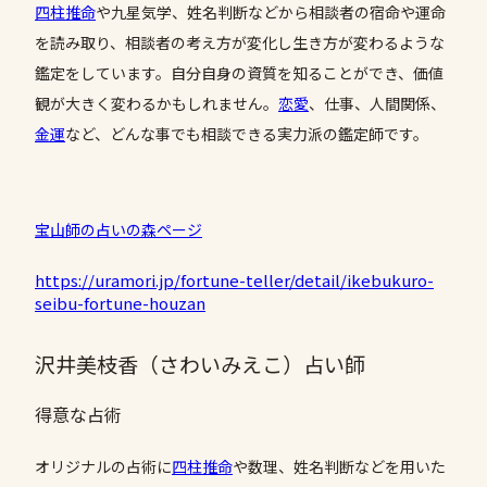
四柱推命
や九星気学、姓名判断などから相談者の宿命や運命
を読み取り、相談者の考え方が変化し生き方が変わるような
鑑定をしています。自分自身の資質を知ることができ、価値
観が大きく変わるかもしれません。
恋愛
、仕事、人間関係、
金運
など、どんな事でも相談できる実力派の鑑定師です。
宝山師の占いの森ページ
https://uramori.jp/fortune-teller/detail/ikebukuro-
seibu-fortune-houzan
沢井美枝香（さわいみえこ）占い師
得意な占術
オリジナルの占術に
四柱推命
や数理、姓名判断などを用いた