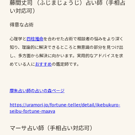
藤間丈司 （ふじまじょうじ）占い師（手相占
い対応可）
得意な占術
心理学と
四柱推命
を合わせた占術で相談者の悩みをより深く
知り、理論的に解決できるところと無意識の部分を見つけ出
し、多方面から解決に向かいます。実用的なアドバイスを求
めている人に
おすすめ
の鑑定師です。
摩朱占い師の占いの森ページ
https://uramori.jp/fortune-teller/detail/ikebukuro-
seibu-fortune-maaya
マーサ占い師（手相占い対応可）