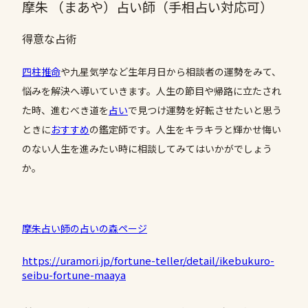
摩朱 （まあや）占い師（手相占い対応可）
得意な占術
四柱推命
や九星気学など生年月日から相談者の運勢をみて、
悩みを解決へ導いていきます。人生の節目や帰路に立たされ
た時、進むべき道を
占い
で見つけ運勢を好転させたいと思う
ときに
おすすめ
の鑑定師です。人生をキラキラと輝かせ悔い
のない人生を進みたい時に相談してみてはいかがでしょう
か。
摩朱占い師の占いの森ページ
https://uramori.jp/fortune-teller/detail/ikebukuro-
seibu-fortune-maaya