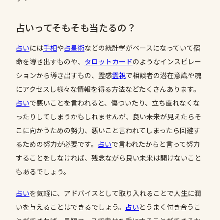
占いってそもそも当たるの？
占い
には
手相
や
占星術
などの統計学がベースになっていて宿
命を導き出すものや、
タロットカード
のようなインスピレー
ションから導き出すもの、霊感
霊視
で相談者の潜在意識や魂
にアクセスし様々な情報を得る方法などたくさんあります。
占い
で悪いことを言われると、傷ついたり、立ち直れなくな
ったりしてしまうかもしれませんが、良い未来が見えたらそ
こに向かうための努力、悪いこと言われてしまったら回避す
るための努力が必要です。
占い
で言われたからと言って努力
することをしなければ、残念ながら良い未来は開けないこと
もあるでしょう。
占い
を気軽に、アドバイスとして取り入れることで人生に潤
いを与えることはできるでしょう。
占い
とうまく付き合うこ