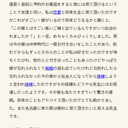
運良く昼前に予約のお電話をすると夜には見て頂けるという
ことで友達と伺い、私は
恋愛
と将来を主に見て頂いたのです
がこれがすごい！彼がいるので将来どうなるかと聞くと、
「この彼とはすごい長いご縁と出ているんですがいつ出会わ
れましたか？」と一言。めちゃくちゃびっくりしました。実
は今の彼は中学時代に一度お付き合いをしたことがあり、別
れてからもずっとその人のことが私は好きだったのですが待
ちくたびれ、他の人と付き合ったこともあったけどやっぱり
彼が忘れられなくて
結婚
の話も出ていたけれどお別れしたら
忘れられなかった今の彼から社会人になってから
復縁
しよう
と言われ
復縁
したのですがその経緯もどうやら先生にはお見
通しだったようです。その後も当たりすぎていて驚きの連
続。将来のこともアドバイス頂いたのでとても助かりまし
た。また名古屋に来た際は絶対に見て頂きたいと思える先生
です。