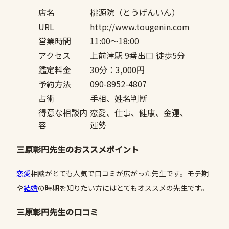
店名
桃源院（とうげんいん）
URL
http://www.tougenin.com
営業時間
11:00〜18:00
アクセス
上前津駅 9番出口 徒歩5分
鑑定料金
30分：3,000円
予約方法
090-8952-4807
占術
手相、姓名判断
得意な相談内
恋愛、仕事、健康、金運、
容
運勢
三原彰円先生のおススメポイント
恋愛
相談がとても人気で口コミが広がった先生です。モテ期
や
結婚
の時期を知りたい方にはとてもオススメの先生です。
三原彰円先生の口コミ