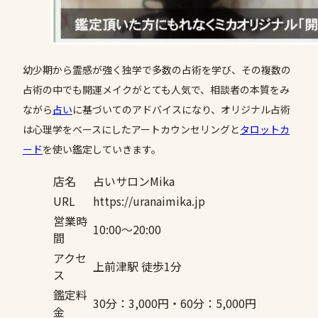
幼少期から霊感が強く独学で多数の占術を学び、その複数の
占術の中でも開運メイクがとても人気で、相談者の本質をみ
ながら
占い
に基づいてのアドバイスになり、オリジナル占術
は心理学をベースにしたアートカウンセリングと
タロットカ
ード
を使い鑑定していきます。
店名
占いサロンMika
URL
https://uranaimika.jp
営業時
10:00〜20:00
間
アクセ
上前津駅 徒歩1分
ス
鑑定料
30分：3,000円・60分：5,000円
金