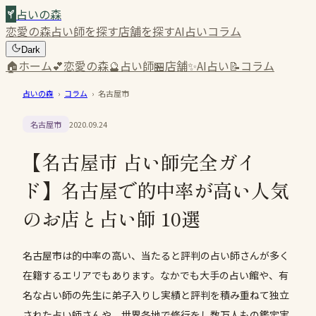
占いの森
恋愛の森
占い師を探す
店舗を探す
AI占い
コラム
Dark
🏠
ホーム
💕
恋愛の森
🔮
占い師
🏪
店舗
✨
AI占い
📝
コラム
占いの森
›
コラム
›
名古屋市
名古屋市
2020.09.24
【名古屋市 占い師完全ガイ
ド】名古屋で的中率が高い人気
のお店と占い師 10選
名古屋市は的中率の高い、当たると評判の占い師さんが多く
在籍するエリアでもあります。なかでも大手の占い館や、有
名な占い師の先生に弟子入りし実績と評判を積み重ねて独立
された占い師さんや、世界各地で修行をし数万人もの鑑定実