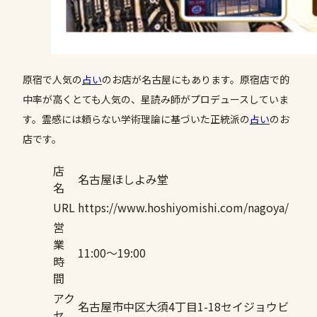
原宿で人気の
占い
のお店が名古屋にもあります。原宿店で的
中率が高くとても人気の、星読み師がプロデュースしていま
す。霊感には頼らない学術理論に基づいた正統派の
占い
のお
店です。
店
名古屋ほしよみ堂
名
URL
https://www.hoshiyomishi.com/nagoya/
営
業
11:00〜19:00
時
間
アク
名古屋市中区大須4丁目1-18セイジョウビ
セ