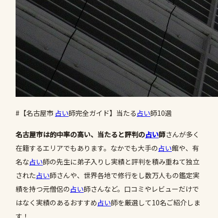
#【名古屋市
占い
師完全ガイド】当たる
占い
師10選
名古屋市は的中率の高い、当たると評判の
占い
師
さんが多く
在籍するエリアでもあります。なかでも大手の
占い
館や、有
名な
占い
師の先生に弟子入りし実績と評判を積み重ねて独立
された
占い
師さんや、世界各地で修行をし数万人もの鑑定実
績を持つ元僧侶の
占い
師さんなど。口コミやレビューだけで
はなく実績のあるおすすめ
占い
師を厳選して10名ご紹介しま
す！