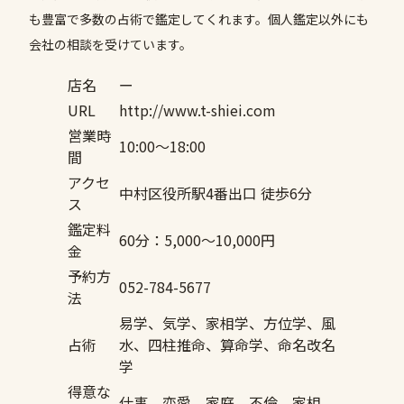
も豊富で多数の占術で鑑定してくれます。個人鑑定以外にも
会社の相談を受けています。
店名
ー
URL
http://www.t-shiei.com
営業時
10:00〜18:00
間
アクセ
中村区役所駅4番出口 徒歩6分
ス
鑑定料
60分：5,000〜10,000円
金
予約方
052-784-5677
法
易学、気学、家相学、方位学、風
占術
水、四柱推命、算命学、命名改名
学
得意な
仕事、恋愛、家庭、不倫、家相、