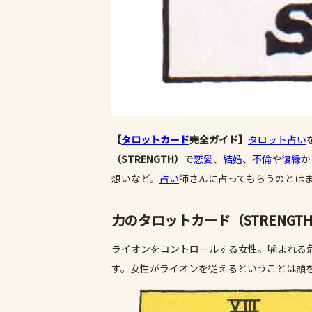
【
タロットカード
完全ガイド】
タロット占い
（STRENGTH）
で
恋愛
、
結婚
、
不倫
や
復縁
か
想いなど。
占い
師さんに占ってもらうのとは
力のタロットカード（STRENGT
ライオンをコントロールする女性。噛まれる
す。女性がライオンを従えるということは頭