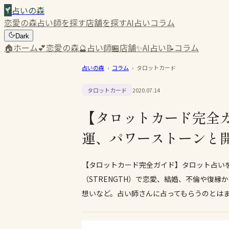
占いの森
恋愛の森
占い師を探す
店舗を探す
AI占い
コラム
Dark
🏠
ホーム
💕
恋愛の森
🔮
占い師
🏪
店舗
✨
AI占い
📝
コラム
占いの森
›
コラム
›
タロットカード
タロットカード
2020.07.14
【タロットカード完全ガ
運、パワーストーンと
【タロットカード完全ガイド】タロット占い
（STRENGTH）で恋愛、結婚、不倫や復
想いなど。占い師さんに占ってもらうのとは