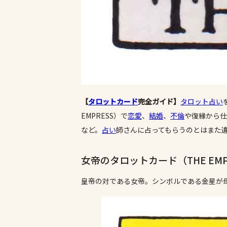
【
タロットカード
完全ガイド】
タロット占い
EMPRESS）で
恋愛
、
結婚
、
不倫
や復縁から仕
など。
占い
師さんに占ってもらうのとはまた
女帝のタロットカード（THE EMP
皇帝の対である女帝。シンボルである金星が