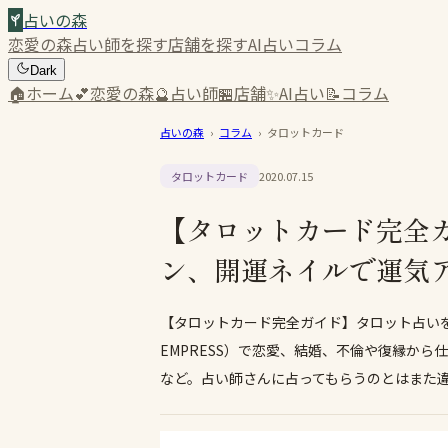
占いの森
恋愛の森
占い師を探す
店舗を探す
AI占い
コラム
Dark
🏠
ホーム
💕
恋愛の森
🔮
占い師
🏪
店舗
✨
AI占い
📝
コラム
占いの森
›
コラム
›
タロットカード
タロットカード
2020.07.15
【タロットカード完全ガ
ン、開運ネイルで運気
【タロットカード完全ガイド】タロット占い
EMPRESS）で恋愛、結婚、不倫や復縁か
など。占い師さんに占ってもらうのとはまた