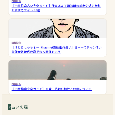
四柱推命
【四柱推命占い完全ガイド】仕事運＆天職適職の診断命式と無料
おすすめサイト 10選
四柱推命
【はじめしゃちょー（hajime)四柱推命占い】日本一のチャンネル
登録者数――時代の寵児の人間像を占う
四柱推命
【四柱推命完全ガイド】恋愛・結婚の相性と好機について
占いの森