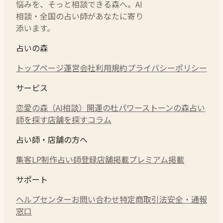
悩みを、そっと相談できる森へ。AI
相談・全国の占い師があなたに寄り
添います。
占いの森
トップページ
運営会社
利用規約
プライバシーポリシー
サービス
恋愛の森（AI相談）
開運の杜
パワーストーンの森
占い
師を探す
店舗を探す
コラム
占い師・店舗の方へ
集客LP制作
占い師登録
店舗掲載
プレミアム掲載
サポート
ヘルプセンター
お問い合わせ
特定商取引法
安全・通報
窓口