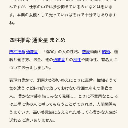
んですが、仕事の中では多少抑えているのかなとは思いま
す。本業の女優として光っていればそれで十分でもあります
ね。
四柱推命 通変星 まとめ
四柱推命
通変星
：「傷官」の人の性格、
恋愛
傾向と
結婚
、適
職と働き方、お金、他の
通変星
との
相性
や関係性、有名人に
ついてお伝えしました。
表現力豊かで、洞察力が鋭いゆえにときに毒舌。繊細そうで
気を遣うけど魅力的で放っておけない雰囲気をもつ傷官の
人。 豊かな才能を惜しみなく発揮し、ときに不器用なところ
は上手に他の人に補ってもらうことができれば、人間関係も
うまくいき、高い美意識に支えられた美しく心豊かな人生が
送れるに違いありません。