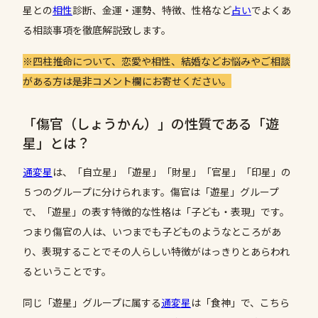
星との
相性
診断、金運・運勢、特徴、性格など
占い
でよくあ
る相談事項を徹底解説致します。
※四柱推命について、恋愛や相性、結婚などお悩みやご相談
がある方は是非コメント欄にお寄せください。
「傷官（しょうかん）」の性質である「遊
星」とは？
通変星
は、「自立星」「遊星」「財星」「官星」「印星」の
５つのグループに分けられます。傷官は「遊星」グループ
で、「遊星」の表す特徴的な性格は「子ども・表現」です。
つまり傷官の人は、いつまでも子どものようなところがあ
り、表現することでその人らしい特徴がはっきりとあらわれ
るということです。
同じ「遊星」グループに属する
通変星
は「食神」で、こちら