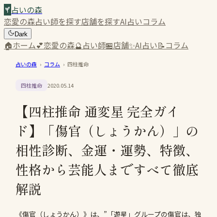
占いの森
恋愛の森
占い師を探す
店舗を探す
AI占い
コラム
Dark
🏠
ホーム
💕
恋愛の森
🔮
占い師
🏪
店舗
✨
AI占い
📝
コラム
占いの森
›
コラム
›
四柱推命
四柱推命
2020.05.14
【四柱推命 通変星 完全ガイ
ド】「傷官（しょうかん）」の
相性診断、金運・運勢、特徴、
性格から芸能人まですべて徹底
解説
《傷官（しょうかん）》は、”「遊星」グループの傷官は、独