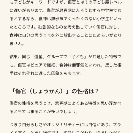
も子どもがキーワードですが、傷官とはその子ども度レベル
に違いがあります。傷官が思春期に入ろうとする中学生であ
るとするなら、食神は無邪気でくったくのない小学生といっ
たところです。独創的なものを考え出していく傷官に対し、
食神は自分の思うままを外に放出することにためらいがあり
ません。
結果、同じ「遊星」グループで「子ども」が共通した特徴で
も、傷官はピュアで繊細、食神は無邪気といわれ、接した相
手はそれぞれに違った印象をもちます。
「傷官（しょうかん）」の性格は？
傷官の性格を思うとき、思春期によくある特徴を思い浮かべ
ると当てはまることが多いでしょう。
つまり自分らしさやオリジナリティーには自信があり、プラ
イド高く、ときに強気です。細部にこだわり、追求したがり