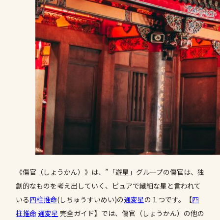
《傷官（しょうかん）》は、”「遊星」グループの傷官は、独
創的なものを考え出していく、ピュアで繊細な星と言われて
いる
四柱推命
(しちゅうすいめい)の
通変星
の１つです。【
四
柱推命
通変星
完全ガイド】では、傷官（しょうかん）の他の