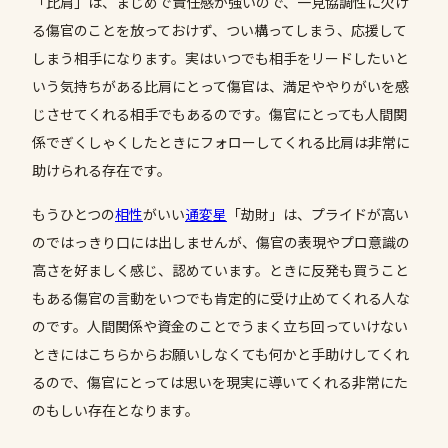
「比肩」は、まじめで責任感が強いので、一見協調性に欠け
る傷官のことを放っておけず、つい構ってしまう、応援して
しまう相手になります。実はいつでも相手をリードしたいと
いう気持ちがある比肩にとって傷官は、満足ややりがいを感
じさせてくれる相手でもあるのです。傷官にとっても人間関
係でぎくしゃくしたときにフォローしてくれる比肩は非常に
助けられる存在です。
もうひとつの
相性
がいい
通変星
「劫財」は、プライドが高い
のではっきり口には出しませんが、傷官の表現やプロ意識の
高さを好ましく感じ、認めています。ときに反発も買うこと
もある傷官の言動をいつでも肯定的に受け止めてくれる人な
のです。人間関係や資金のことでうまく立ち回っていけない
ときにはこちらからお願いしなくても何かと手助けしてくれ
るので、傷官にとっては思いを現実に導いてくれる非常にた
のもしい存在となります。