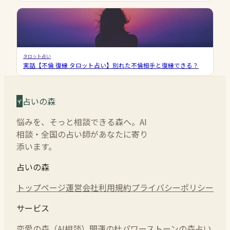
タロット占い
実話【不倫 復縁 タロット占い】別れた不倫相手と復縁できる？
占いの森
悩みを、そっと相談できる森へ。AI
相談・全国の占い師があなたに寄り
添います。
占いの森
トップページ
運営会社
利用規約
プライバシーポリシー
サービス
恋愛の森（AI相談）
開運の杜
パワーストーンの森
占い