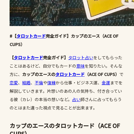
#【
タロットカード
完全ガイド】カップのエース（ACE OF
CUPS）
【
タロットカード
完全ガイド】
タロット占い
をしてもらった
ことはあるけど、自分でもカードの
意味
を知りたい。そんな
方に、
カップのエースの
タロットカード
（
ACE
OF CUPS
）
で
恋愛
、
結婚
、
不倫
や
復縁
から仕事・ビジネス運、
金運
までを
解説していきます。片想いのあの人の気持ち、付き合ってい
る彼（カレ）の本当の想いなど。
占い
師さんに占ってもらう
のとはまた違った視点で見ることが出来ます。
カップのエースのタロットカード（ACE OF
CUPS）