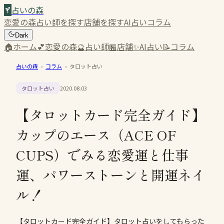
占いの森
恋愛の森
占い師を探す
店舗を探す
AI占い
コラム
Dark
🏠
ホーム
💕
恋愛の森
🔮
占い師
🏪
店舗
✨
AI占い
📝
コラム
占いの森
›
コラム
›
タロット占い
タロット占い
2020.08.03
【タロットカード完全ガイド】
カップのエース（ACE OF
CUPS）でみる恋愛運と仕事
運、パワーストーンと開運ネイ
ル！
【タロットカード完全ガイド】タロット占いをしてもらった