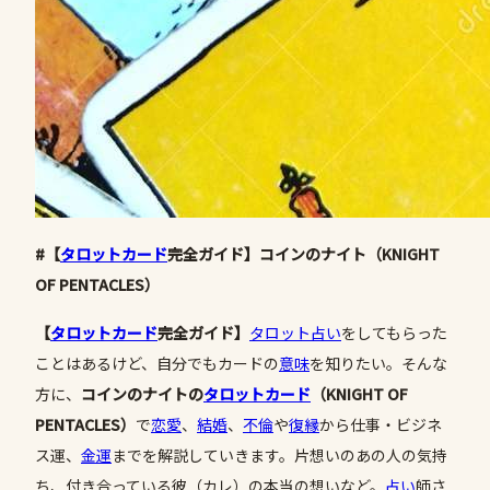
#【
タロットカード
完全ガイド】コインのナイト（KNIGHT
OF PENTACLES）
【
タロットカード
完全ガイド】
タロット占い
をしてもらった
ことはあるけど、自分でもカードの
意味
を知りたい。そんな
方に、
コインのナイトの
タロットカード
（
KNIGHT OF
PENTACLES
）
で
恋愛
、
結婚
、
不倫
や
復縁
から仕事・ビジネ
ス運、
金運
までを解説していきます。片想いのあの人の気持
ち、付き合っている彼（カレ）の本当の想いなど。
占い
師さ