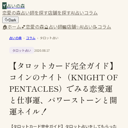
占いの森
恋愛の森
占い師を探す
店舗を探す
AI占い
コラム
Dark
🏠
ホーム
💕
恋愛の森
🔮
占い師
🏪
店舗
✨
AI占い
📝
コラム
占いの森
›
コラム
›
タロット占い
タロット占い
2020.08.17
【タロットカード完全ガイド】
コインのナイト（KNIGHT OF
PENTACLES）でみる恋愛運
と仕事運、パワーストーンと開
運ネイル！
【タロットカード完全ガイド】タロット占いをしてもらった