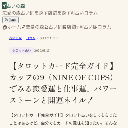
占いの森
恋愛の森
占い師を探す
店舗を探す
AI占い
コラム
Dark
🏠
ホーム
💕
恋愛の森
🔮
占い師
🏪
店舗
✨
AI占い
📝
コラム
占いの森
›
コラム
›
タロット占い
タロット占い
2020.08.13
【タロットカード完全ガイド】
カップの9（NINE OF CUPS）
でみる恋愛運と仕事運、パワー
ストーンと開運ネイル！
【タロットカード完全ガイド】タロット占いをしてもらった
ことはあるけど、自分でもカードの意味を知りたい。そんな