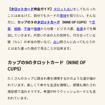
【
タロットカード
完全ガイド】
タロット占い
をしてもらった
ことはあるけど、自分でもカードの
意味
を知りたい。そんな
方に、
カップの９の
タロットカード
（
NINE OF CUPS
）
で
恋
愛
、
結婚
、
不倫
や
復縁
から仕事・ビジネス運、
金運
までを解
説していきます。片想いのあの人の気持ち、付き合っている
彼（カレ）の本当の想いなど。
占い
師さんに占ってもらうの
とはまた違った視点で見ることが出来ます。
カップの9のタロットカード（NINE OF
CUPS）
たくさんのカップに囲まれ春を満喫するかのような姿が描か
れています。楽しくて幸せな生活を満喫し、感情も満たされ
満足感で溢れそうです。希望が叶うウィッシュカードとも言
われています。