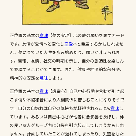
正位置の基本の
意味
【夢の実現】心の底の願いを表すカード
です。友情が愛情へと変化し
恋愛
へと発展するかもしれませ
ん。夢に見ていた人生を歩み始めたり、願いが叶えられま
す。吉報、友情、社交の時期を示し、自分の創造性を楽しん
で表現することができます。また、健康や経済的な部分や、
精神的な安定を
意味
します。
正位置の基本の
意味
【虚栄心】自己中心行動や言動が引き起
こす傷や不協和音により人間関係に苦しむことになりそうで
す。自分の自惚れは自分の気持ちが軽視されることw
意味
し
ています。あるいは自己中心さが他者に悪影響を及ぼし、仲
の良い友人グループ内に分裂を引き起こしてしまうかもしれ
ません。計画していたことが遅れてしまったり、失望をもた