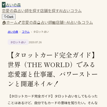
占いの森
恋愛の森
占い師を探す
店舗を探す
AI占い
コラム
Dark
🏠
ホーム
💕
恋愛の森
🔮
占い師
🏪
店舗
✨
AI占い
📝
コラム
占いの森
›
コラム
›
タロット占い
タロット占い
2020.07.26
【タロットカード完全ガイド】
世界（THE WORLD）でみる
恋愛運と仕事運、パワーストー
ンと開運ネイル！
【タロットカード完全ガイド】タロット占いをしてもらった
ことはあるけど、自分でもカードの意味を知りたい。そんな