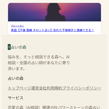
タロット占い
実話【不倫 復縁 タロット占い】別れた不倫相手と復縁できる？
占いの森
悩みを、そっと相談できる森へ。AI
相談・全国の占い師があなたに寄り
添います。
占いの森
トップページ
運営会社
利用規約
プライバシーポリシー
サービス
恋愛の森（AI相談）
開運の杜
パワーストーンの森
占い