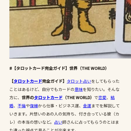
#【タロットカード完全ガイド】世界（THE WORLD）
【
タロットカード
完全ガイド】
タロット占い
をしてもらった
ことはあるけど、自分でもカードの
意味
を知りたい。そんな
方に、
世界の
タロットカード
（THE WORLD）
で
恋愛
、
結
婚
、
不倫
や
復縁
から仕事・ビジネス運、
金運
までを解説して
いきます。片想いのあの人の気持ち、付き合っている彼（カ
レ）の本当の想いなど。
占い
師さんに占ってもらうのとはま
た違った視点で見ることが出来ます。